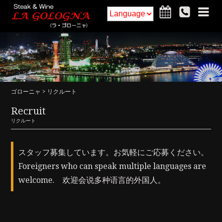
ホーム
フードメニュー
ドリンクメニュー
インテリア
ゴローニャ
> リクルート
アクセス・詳細
お知らせ
Recruit
リクルート
ご予約
求人
コラム
スタッフ募集しています。お気軽にご応募ください。
Foreigners who can speak multiple languages ​​are
welcome. 欢迎会说多种语言的外国人。