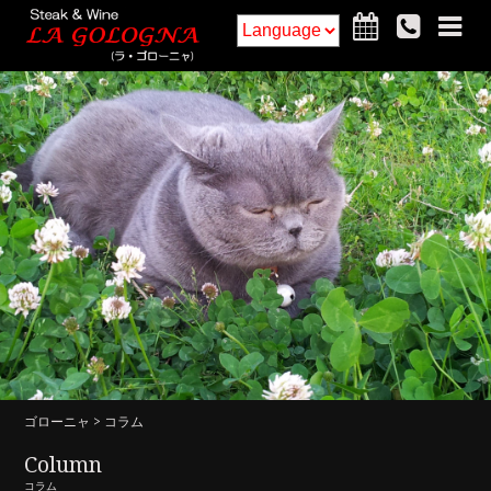
ホーム
フードメニュー
ドリンクメニュー
インテリア
アクセス・詳細
お知らせ
ご予約
求人
コラム
ゴローニャ
> コラム
Column
コラム