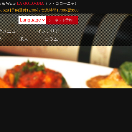
k & Wine
LA GOLOGNA
（ラ・ゴローニャ）
21-5628 [予約受付12:00-] / 営業時間17:00-翌3:00
ネット予約
クメニュー
インテリア
約
求人
コラム