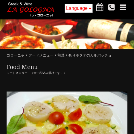
ホーム
フードメニュー
ドリンクメニュー
インテリア
ゴローニャ
>
フードメニュー
>
前菜
> 炙りホタテのカルパッチョ
アクセス・詳細
お知らせ
Food Menu
フードメニュー （全て税込み価格です。）
ご予約
求人
コラム