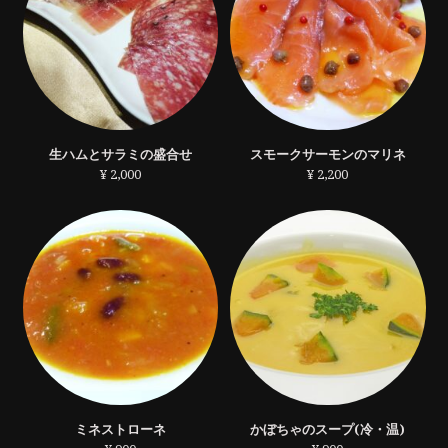
生ハムとサラミの盛合せ
スモークサーモンのマリネ
¥ 2,000
¥ 2,200
ミネストローネ
かぼちゃのスープ(冷・温)