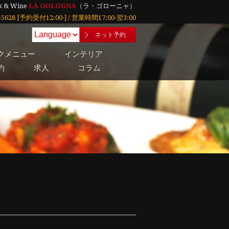
k & Wine
LA GOLOGNA
（ラ・ゴローニャ）
21-5628 [予約受付12:00-] / 営業時間17:00-翌3:00
ネット予約
クメニュー
インテリア
約
求人
コラム