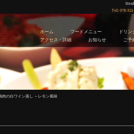
Stea
Tel: 078-3
ホーム
フードメニュー
ドリン
アクセス・詳細
お知らせ
ご予
 鶏肉の白ワイン蒸し ～レモン風味