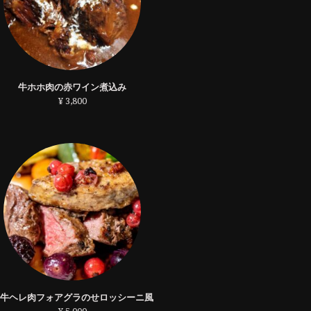
牛ホホ肉の赤ワイン煮込み
¥ 3,800
仔牛ヘレ肉フォアグラのせロッシーニ風