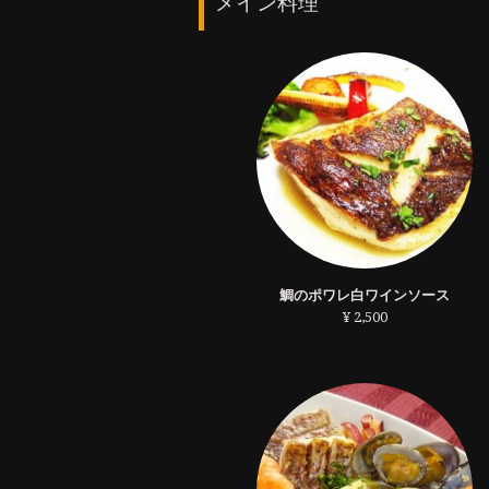
メイン料理
鯛のポワレ白ワインソース
¥ 2,500