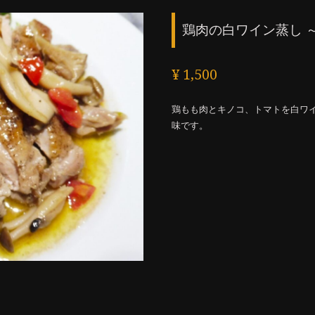
鶏肉の白ワイン蒸し 
¥ 1,500
鶏もも肉とキノコ、トマトを白ワ
味です。