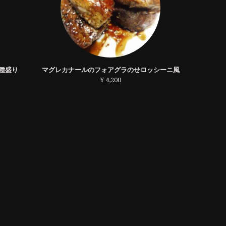
種盛り
マグレカナールのフォアグラのせロッシーニ風
¥ 4,200