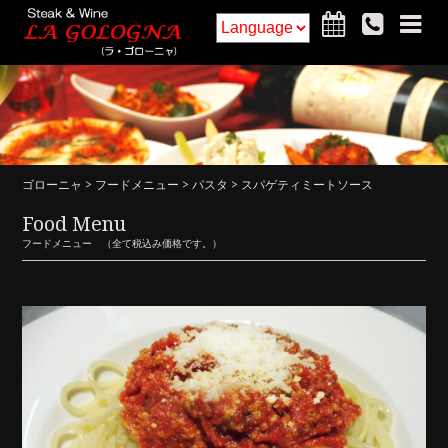
ホーム
フードメニュー
ドリンクメニュー
インテリア
ゴローニャ
>
フードメニュー
>
パスタ
> スパゲティミートソース
アクセス・詳細
お知らせ
Food Menu
フードメニュー （全て税込み価格です。）
ご予約
求人
コラム