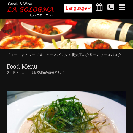
ホーム
フードメニュー
ドリンクメニュー
インテリア
ゴローニャ
>
フードメニュー
>
パスタ
> 明太子のクリームソースパスタ
アクセス・詳細
お知らせ
Food Menu
フードメニュー （全て税込み価格です。）
ご予約
求人
コラム