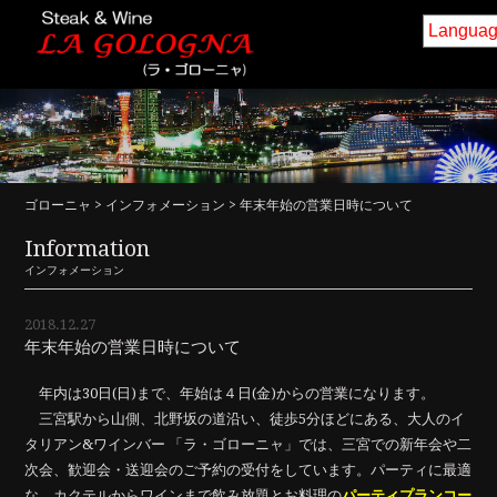
ホーム
フードメニュー
ドリンクメニュー
インテリア
ゴローニャ
>
インフォメーション
> 年末年始の営業日時について
アクセス・詳細
お知らせ
Information
インフォメーション
ご予約
求人
2018.12.27
コラム
年末年始の営業日時について
年内は30日(日)まで、年始は４日(金)からの営業になります。
三宮駅から山側、北野坂の道沿い、徒歩5分ほどにある、大人のイ
タリアン&ワインバー 「ラ・ゴローニャ」では、三宮での新年会や二
次会、歓迎会・送迎会のご予約の受付をしています。パーティに最適
な、カクテルからワインまで飲み放題とお料理の
パーティプランコー