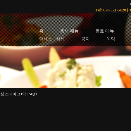
Tel: 078-321-5628
홈
음식 메뉴
음료 메뉴
액세스 · 상세
공지
예약
심 스테이크 (약 150g)