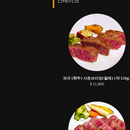
스테이크
와규 (和牛) 샤토브리앙(필레) (약 150g
¥ 11,800